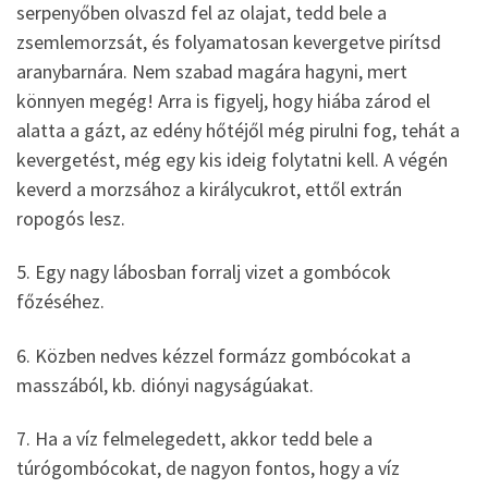
serpenyőben olvaszd fel az olajat, tedd bele a
zsemlemorzsát, és folyamatosan kevergetve pirítsd
aranybarnára. Nem szabad magára hagyni, mert
könnyen megég! Arra is figyelj, hogy hiába zárod el
alatta a gázt, az edény hőtéjől még pirulni fog, tehát a
kevergetést, még egy kis ideig folytatni kell. A végén
keverd a morzsához a királycukrot, ettől extrán
ropogós lesz.
5. Egy nagy lábosban forralj vizet a gombócok
főzéséhez.
6. Közben nedves kézzel formázz gombócokat a
masszából, kb. diónyi nagyságúakat.
7. Ha a víz felmelegedett, akkor tedd bele a
túrógombócokat, de nagyon fontos, hogy a víz