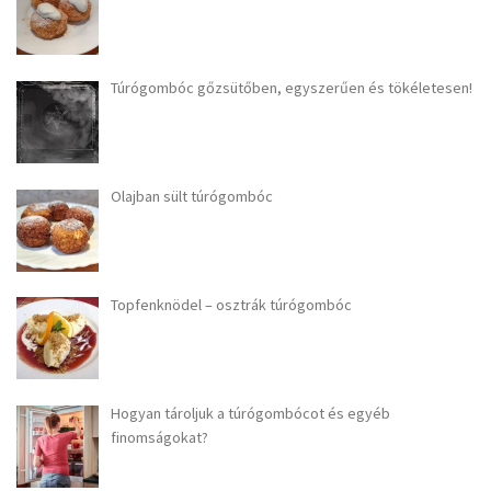
Túrógombóc gőzsütőben, egyszerűen és tökéletesen!
Olajban sült túrógombóc
Topfenknödel – osztrák túrógombóc
Hogyan tároljuk a túrógombócot és egyéb
finomságokat?