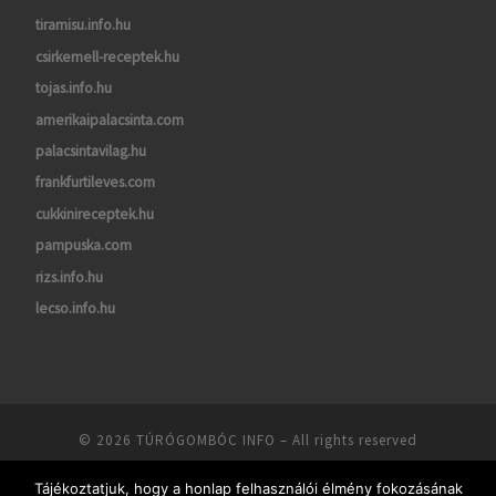
tiramisu.info.hu
csirkemell-receptek.hu
tojas.info.hu
amerikaipalacsinta.com
palacsintavilag.hu
frankfurtileves.com
cukkinireceptek.hu
pampuska.com
rizs.info.hu
lecso.info.hu
© 2026
TÚRÓGOMBÓC INFO
– All rights reserved
Powered by
WP
– Designed with the
Customizr theme
Tájékoztatjuk, hogy a honlap felhasználói élmény fokozásának