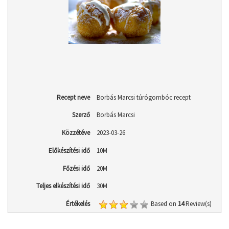
Recept neve
Borbás Marcsi túrógombóc recept
Szerző
Borbás Marcsi
Közzétéve
2023-03-26
Előkészítési idő
10M
Főzési idő
20M
Teljes elkészítési idő
30M
Értékelés
Based on
14
Review(s)