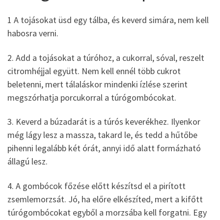
1 A tojásokat üsd egy tálba, és keverd simára, nem kell
habosra verni.
2. Add a tojásokat a túróhoz, a cukorral, sóval, reszelt
citromhéjjal együtt. Nem kell ennél több cukrot
beletenni, mert tálaláskor mindenki ízlése szerint
megszórhatja porcukorral a túrógombócokat.
3. Keverd a búzadarát is a túrós keverékhez. Ilyenkor
még lágy lesz a massza, takard le, és tedd a hűtőbe
pihenni legalább két órát, annyi idő alatt formázható
állagú lesz.
4. A gombócok főzése előtt készítsd el a pirított
zsemlemorzsát. Jó, ha előre elkészíted, mert a kifőtt
túrógombócokat egyből a morzsába kell forgatni. Egy