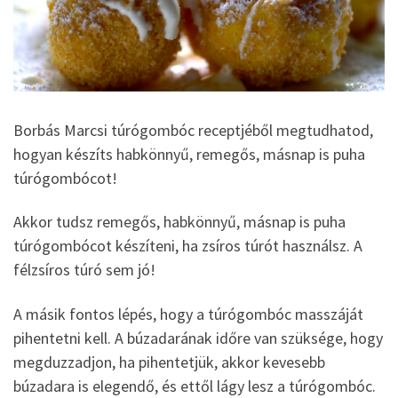
Borbás Marcsi túrógombóc receptjéből megtudhatod,
hogyan készíts habkönnyű, remegős, másnap is puha
túrógombócot!
Akkor tudsz remegős, habkönnyű, másnap is puha
túrógombócot készíteni, ha zsíros túrót használsz. A
félzsíros túró sem jó!
A másik fontos lépés, hogy a túrógombóc masszáját
pihentetni kell. A búzadarának időre van szüksége, hogy
megduzzadjon, ha pihentetjük, akkor kevesebb
búzadara is elegendő, és ettől lágy lesz a túrógombóc.