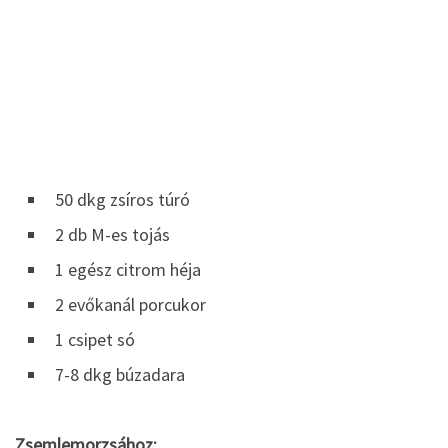
50 dkg zsíros túró
2 db M-es tojás
1 egész citrom héja
2 evőkanál porcukor
1 csipet só
7-8 dkg búzadara
Zsemlemorzsához: