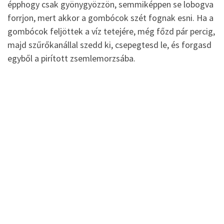
épphogy csak gyönygyözzön, semmiképpen se lobogva
forrjon, mert akkor a gombócok szét fognak esni. Ha a
gombócok feljöttek a víz tetejére, még főzd pár percig,
majd szűrőkanállal szedd ki, csepegtesd le, és forgasd
egyből a pirított zsemlemorzsába.