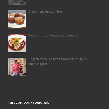
Olajban sült túrógombóc
Topfenknödel – osztrák túrógombóc
Hogyan tároljuk a túrógombócot és egyéb
finomságokat?
Túrógombóc kategóriák