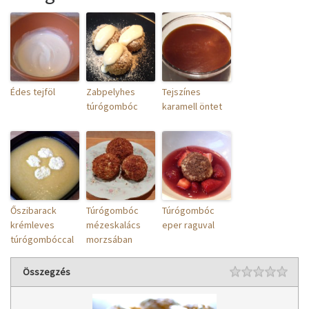
Édes tejföl
Zabpelyhes
Tejszínes
túrógombóc
karamell öntet
Őszibarack
Túrógombóc
Túrógombóc
krémleves
mézeskalács
eper raguval
túrógombóccal
morzsában
Összegzés