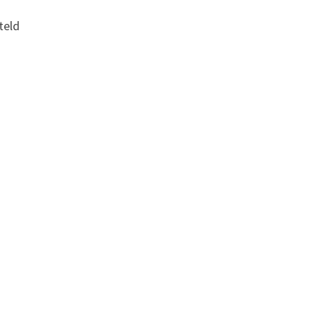
teld
1