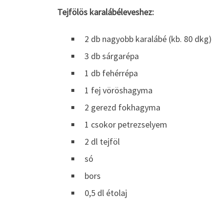
Tejfölös karalábéleveshez:
2 db nagyobb karalábé (kb. 80 dkg)
3 db sárgarépa
1 db fehérrépa
1 fej vöröshagyma
2 gerezd fokhagyma
1 csokor petrezselyem
2 dl tejföl
só
bors
0,5 dl étolaj