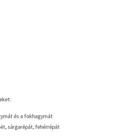
eket:
agymát és a fokhagymát
ét, sárgarépát, fehérrépát