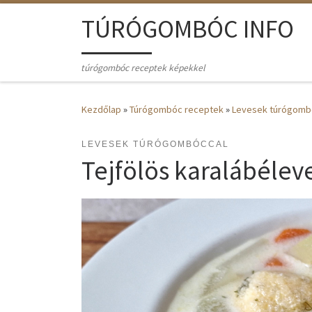
Skip to content
TÚRÓGOMBÓC INFO
túrógombóc receptek képekkel
Kezdőlap
»
Túrógombóc receptek
»
Levesek túrógomb
LEVESEK TÚRÓGOMBÓCCAL
Tejfölös karalábéle