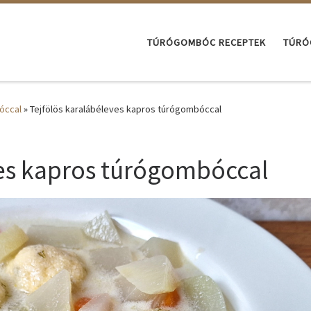
TÚRÓGOMBÓC RECEPTEK
TÚRÓ
óccal
»
Tejfölös karalábéleves kapros túrógombóccal
ves kapros túrógombóccal