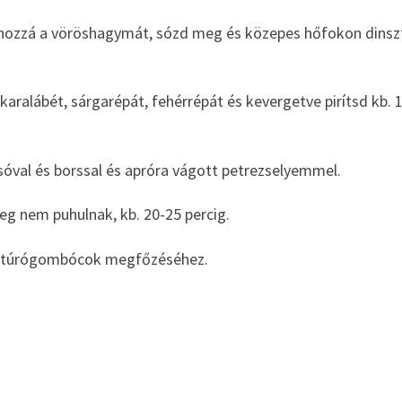
dd hozzá a vöröshagymát, sózd meg és közepes hőfokon dinsz
aralábét, sárgarépát, fehérrépát és kevergetve pirítsd kb. 
d sóval és borssal és apróra vágott petrezselyemmel.
eg nem puhulnak, kb. 20-25 percig.
t a túrógombócok megfőzéséhez.