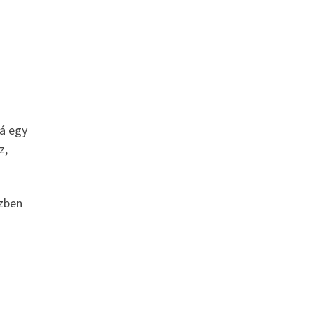
zá egy
z,
zben