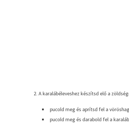
2. A karalábéleveshez készítsd elő a zöldség
pucold meg és aprítsd fel a vörösh
pucold meg és darabold fel a karaláb