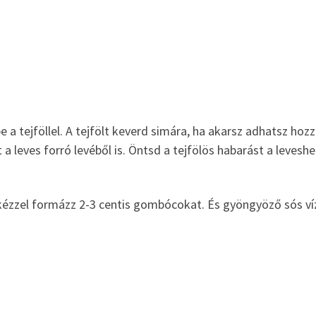
a tejföllel. A tejfölt keverd simára, ha akarsz adhatsz hoz
 a leves forró levéből is. Öntsd a tejfölös habarást a leveshe
ézzel formázz 2-3 centis gombócokat. És gyöngyöző sós ví