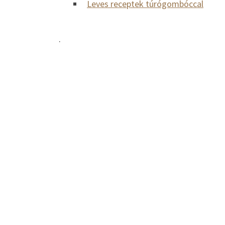
Leves receptek túrógombóccal
.