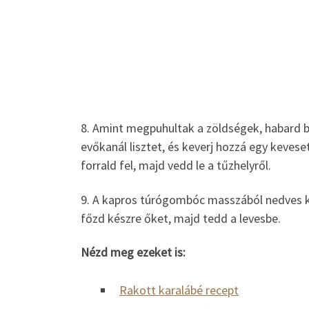
8. Amint megpuhultak a zöldségek, habard be 
evőkanál lisztet, és keverj hozzá egy keveset
forrald fel, majd vedd le a tűzhelyről.
9. A kapros túrógombóc masszából nedves k
főzd készre őket, majd tedd a levesbe.
Nézd meg ezeket is:
Rakott karalábé recept