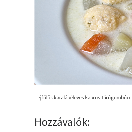
Tejfölös karalábéleves kapros túrógombócca
Hozzávalók: