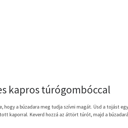
ves kapros túrógombóccal
, hogy a búzadara meg tudja szívni magát. Üsd a tojást eg
ított kaporral. Keverd hozzá az áttört túrót, majd a búzadará