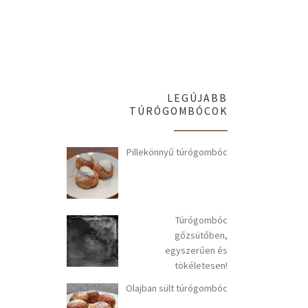
LEGÚJABB
TÚRÓGOMBÓCOK
Pillekönnyű túrógombóc
Túrógombóc
gőzsütőben,
egyszerűen és
tökéletesen!
Olajban sült túrógombóc