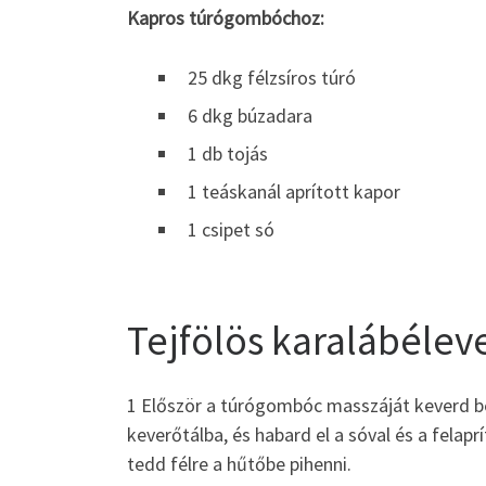
Kapros túrógombóchoz:
25 dkg félzsíros túró
6 dkg búzadara
1 db tojás
1 teáskanál aprított kapor
1 csipet só
Tejfölös karalábéle
1 Először a túrógombóc masszáját keverd be
keverőtálba, és habard el a sóval és a felapr
tedd félre a hűtőbe pihenni.