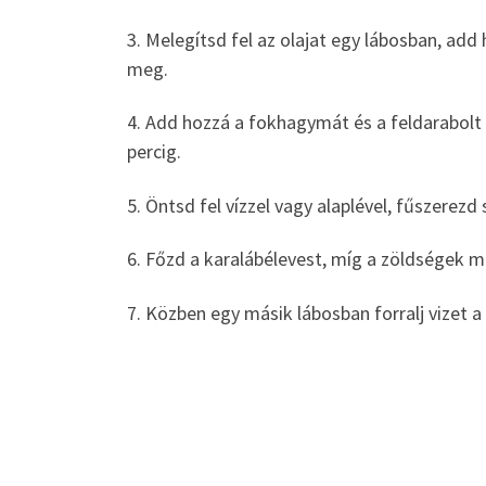
3. Melegítsd fel az olajat egy lábosban, a
meg.
4. Add hozzá a fokhagymát és a feldarabolt k
percig.
5. Öntsd fel vízzel vagy alaplével, fűszerez
6. Főzd a karalábélevest, míg a zöldségek m
7. Közben egy másik lábosban forralj vize