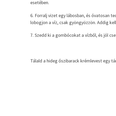
esetében.
6. Forralj vizet egy lábosban, és óvatosan 
lobogjon a víz, csak gyöngyözzön. Addig kell
7. Szedd ki a gombócokat a vízből, és jól cs
Tálald a hideg őszibarack krémlevest egy t