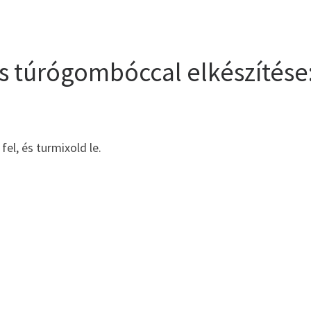
s túrógombóccal elkészítése
l, és turmixold le.