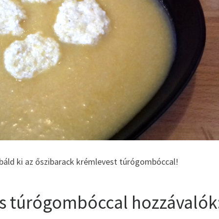
óbáld ki az őszibarack krémlevest túrógombóccal!
s túrógombóccal hozzávalók