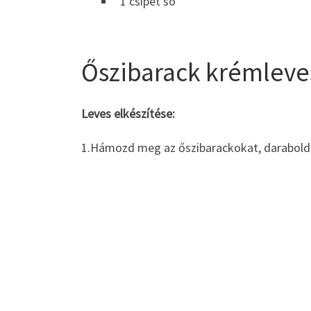
1 csipet só
Őszibarack krémleve
Leves elkészítése:
1.Hámozd meg az őszibarackokat, darabold fe