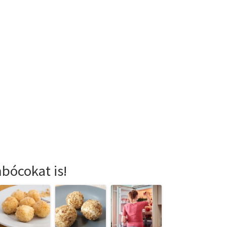
bócokat is!