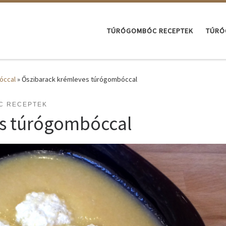
TÚRÓGOMBÓC RECEPTEK
TÚRÓ
óccal
»
Őszibarack krémleves túrógombóccal
C RECEPTEK
es túrógombóccal