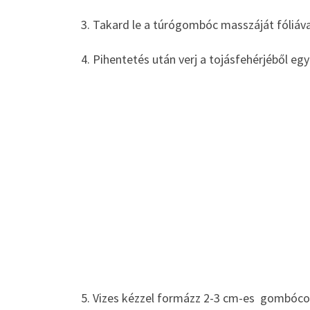
3. Takard le a túrógombóc masszáját fóliával
4. Pihentetés után verj a tojásfehérjéből eg
5. Vizes kézzel formázz 2-3 cm-es gombóco