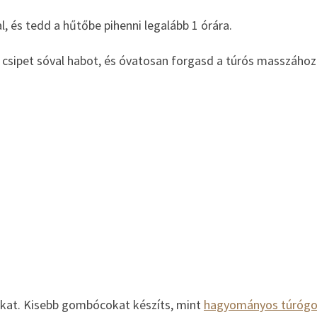
, és tedd a hűtőbe pihenni legalább 1 órára.
y csipet sóval habot, és óvatosan forgasd a túrós masszához
kat. Kisebb gombócokat készíts, mint
hagyományos túróg