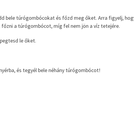
tedd bele túrógombócokat és főzd meg őket. Arra figyelj, hog
 főzni a túrógombócot, míg fel nem jön a víz tetejére.
epegtesd le őket.
ányérba, és tegyél bele néhány túrógombócot!