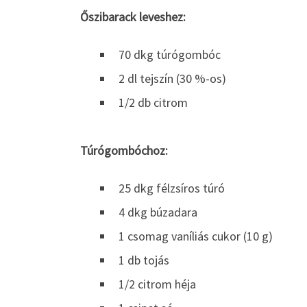
Őszibarack leveshez:
70 dkg túrógombóc
2 dl tejszín (30 %-os)
1/2 db citrom
Túrógombóchoz:
25 dkg félzsíros túró
4 dkg búzadara
1 csomag vaníliás cukor (10 g)
1 db tojás
1/2 citrom héja