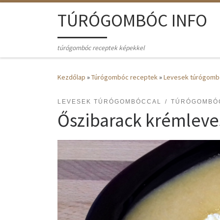
Skip to content
TÚRÓGOMBÓC INFO
túrógombóc receptek képekkel
Kezdőlap
»
Túrógombóc receptek
»
Levesek túrógomb
LEVESEK TÚRÓGOMBÓCCAL
TÚRÓGOMBÓ
Őszibarack krémlev