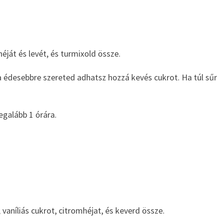
héját és levét, és turmixold össze.
a édesebbre szereted adhatsz hozzá kevés cukrot. Ha túl sű
egalább 1 órára.
 vaníliás cukrot, citromhéjat, és keverd össze.