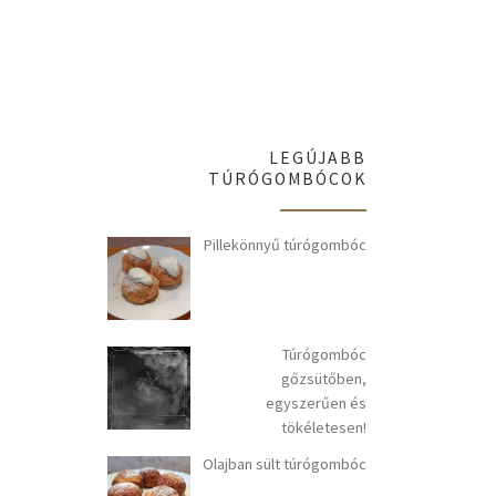
LEGÚJABB
TÚRÓGOMBÓCOK
Pillekönnyű túrógombóc
Túrógombóc
gőzsütőben,
egyszerűen és
tökéletesen!
Olajban sült túrógombóc